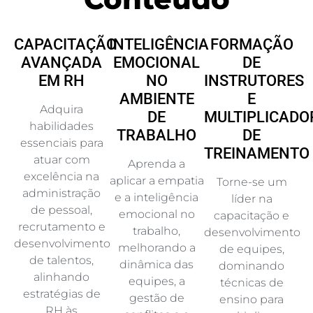
CAPACITAÇÃO
INTELIGÊNCIA
FORMAÇÃO
AVANÇADA
EMOCIONAL
DE
EM RH
NO
INSTRUTORES
AMBIENTE
E
Adquira
DE
MULTIPLICADO
habilidades
TRABALHO
DE
essenciais para
TREINAMENTO
atuar com
Aprenda a
excelência na
aplicar a empatia
Torne-se um
administração
e a inteligência
líder na
de pessoal,
emocional no
capacitação e
recrutamento e
trabalho,
desenvolvimento
desenvolvimento
melhorando a
de equipes,
de talentos,
dinâmica das
dominando
alinhando
equipes, a
técnicas de
estratégias de
gestão de
ensino para
RH às