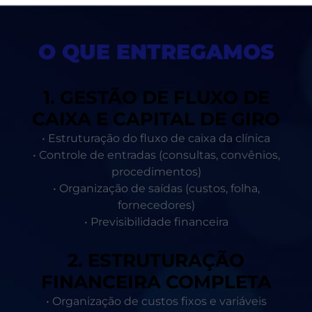
O QUE ENTREGAMOS
1. GESTÃO DE FLUXO DE
CAIXA E CAPITAL DE GIRO
• Estruturação do fluxo de caixa da clínica
• Controle de entradas (consultas, convênios,
procedimentos)
• Organização de saídas (custos, folha,
fornecedores)
• Previsibilidade financeira
2. ESTRUTURAÇÃO
FINANCEIRA COMPLETA
• Organização de custos fixos e variáveis