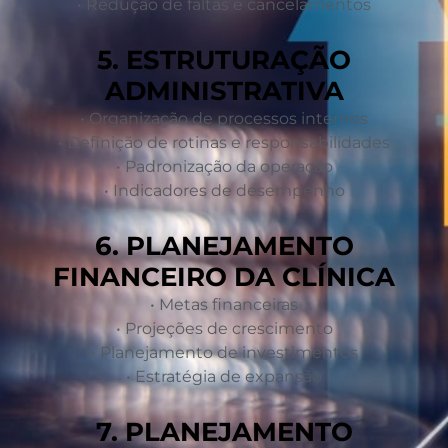
• Redução de faltas e cancelamentos
5. ESTRUTURAÇÃO
ADMINISTRATIVA
• Organização de processos internos
• Definição de rotinas e responsabilidades
• Padronização da operação
• Indicadores de desempenho
6. PLANEJAMENTO
FINANCEIRO DA CLÍNICA
• Metas financeiras
• Projeções de crescimento
• Planejamento de investimentos
• Estratégia de expansão
7. PLANEJAMENTO