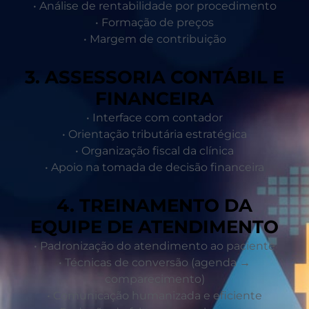
• Análise de rentabilidade por procedimento
• Formação de preços
• Margem de contribuição
3. ASSESSORIA CONTÁBIL E
FINANCEIRA
• Interface com contador
• Orientação tributária estratégica
• Organização fiscal da clínica
• Apoio na tomada de decisão financeira
4. TREINAMENTO DA
EQUIPE DE ATENDIMENTO
• Padronização do atendimento ao paciente
• Técnicas de conversão (agenda →
comparecimento)
• Comunicação humanizada e eficiente