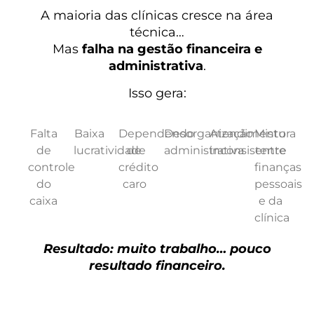
A maioria das clínicas cresce na área
técnica…
Mas
falha na gestão financeira e
administrativa
.
Isso gera:
Falta
Baixa
Dependendo
Desorganização
Atendimento
Mistura
de
lucratividade
de
administrativa
inconsistente
entre
controle
crédito
finanças
do
caro
pessoais
caixa
e da
clínica
Resultado: muito trabalho… pouco
resultado financeiro.