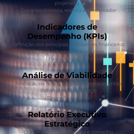
projetada)
• Cenários otimista, realista e conservador
Indicadores de
Desempenho (KPIs)
• Definição dos principais indicadores financeiros
• Acompanhamento e controle
• Painel de gestão
Análise de Viabilidade
• Avaliação de novos projetos e investimentos
• Retorno esperado (ROI)
• Riscos financeiros
Relatório Executivo
Estratégico
• Documento para diretoria e conselho