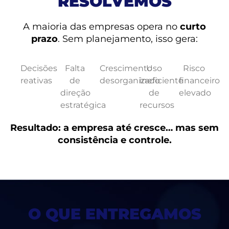
RESOLVEMOS
A maioria das empresas opera no
curto
prazo
. Sem planejamento, isso gera:
Decisões
Falta
Crescimento
Uso
Risco
reativas
de
desorganizado
ineficiente
financeiro
direção
de
elevado
estratégica
recursos
Resultado: a empresa até cresce… mas sem
consistência e controle.
O QUE ENTREGAMOS