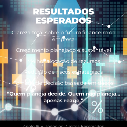
RESULTADOS
ESPERADOS
Clareza total sobre o futuro financeiro da
empresa
Crescimento planejado e sustentável
Melhor alocação de recursos
Redução de riscos estratégicos
Tomada de decisão baseada em dados
“Quem planeja decide. Quem não planeja…
apenas reage.”
Apolo I9 – Todos os Direitos Reservados